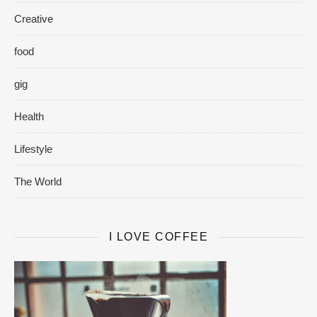
Creative
food
gig
Health
Lifestyle
The World
I LOVE COFFEE