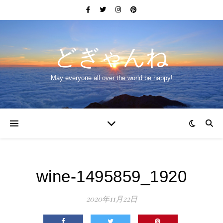
どぎゃんね
May everyone all over the world be happy!
wine-1495859_1920
2020年11月22日