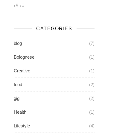
1月3日
CATEGORIES
blog
(7)
Bolognese
(1)
Creative
(1)
food
(2)
gig
(2)
Health
(1)
Lifestyle
(4)