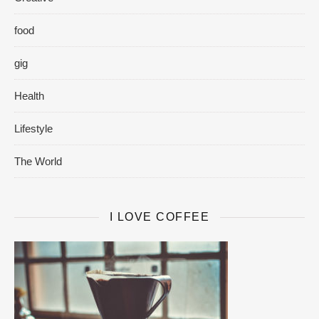
food
gig
Health
Lifestyle
The World
I LOVE COFFEE