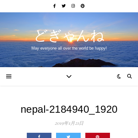
どぎゃんね
May everyone all over the world be happy!
nepal-2184940_1920
2019年1月21日