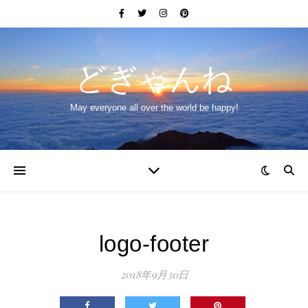
どぎゃんね
May everyone all over the world be happy!
logo-footer
2018年9月30日