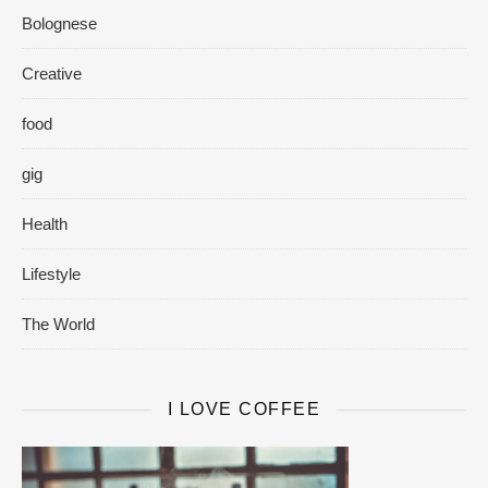
Bolognese
Creative
food
gig
Health
Lifestyle
The World
I LOVE COFFEE