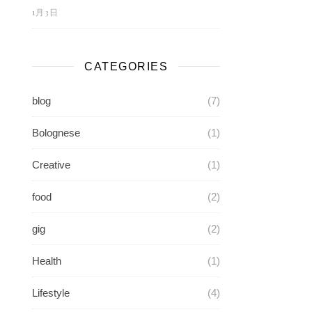
1月3日
CATEGORIES
blog
(7)
Bolognese
(1)
Creative
(1)
food
(2)
gig
(2)
Health
(1)
Lifestyle
(4)