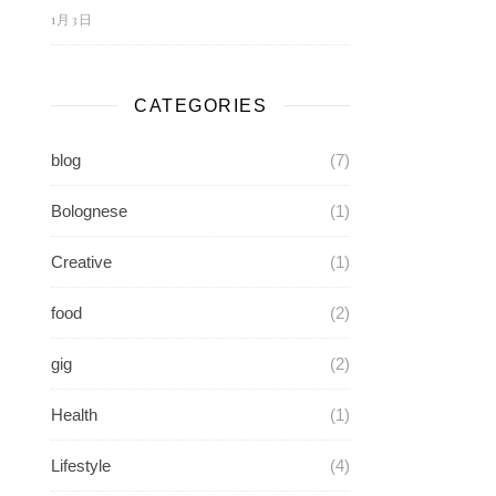
1月3日
CATEGORIES
blog
(7)
Bolognese
(1)
Creative
(1)
food
(2)
gig
(2)
Health
(1)
Lifestyle
(4)