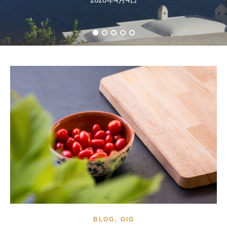
,
BLOG
GIG