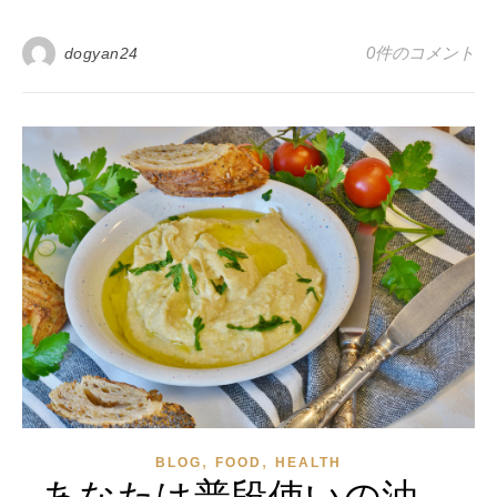
0件のコメント
dogyan24
,
,
BLOG
FOOD
HEALTH
あなたは普段使いの油、